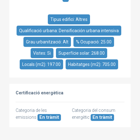
Tipus edifici: Altres
Qualificació urbana: Densificación urbana intensiva
Grau urbanització: Alt
% Ocupació: 25.00
Vistes: Si
Superfície solar: 268.00
Locals (m2): 197.00
Habitatges (m2): 705.00
Certificació energètica
Categoria de les
Categoria del consum
emissions
En tràmit
energètic
En tràmit