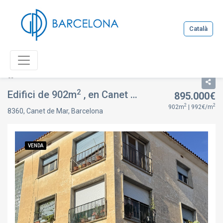
Català
Llistat
Fitxa immoble
2
Edifici de 902m
, en Canet de Mar, Barcelona
895.000€
VE
2
2
902m
| 992€/m
8360, Canet de Mar, Barcelona
VENDA